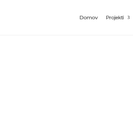
Domov
Projekti
NA POT = MOJ