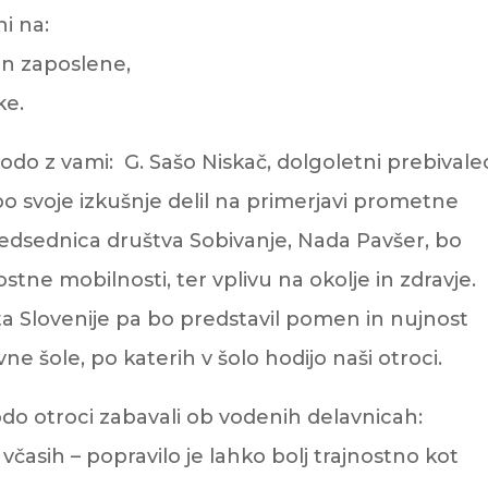
i na:
in zaposlene,
ke.
odo z vami: G. Sašo Niskač, dolgoletni prebivale
bo svoje izkušnje delil na primerjavi prometne
redsednica društva Sobivanje, Nada Pavšer, bo
tne mobilnosti, ter vplivu na okolje in zdravje.
a Slovenije pa bo predstavil pomen in nujnost
ne šole, po katerih v šolo hodijo naši otroci.
do otroci zabavali ob vodenih delavnicah:
 včasih – popravilo je lahko bolj trajnostno kot