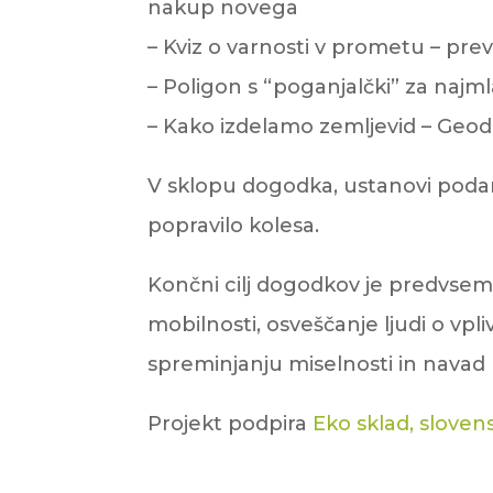
nakup novega
– Kviz o varnosti v prometu – pr
– Poligon s “poganjalčki” za najm
– Kako izdelamo zemljevid – Geode
V sklopu dogodka, ustanovi podari
popravilo kolesa.
Končni cilj dogodkov je predvsem
mobilnosti, osveščanje ljudi o vp
spreminjanju miselnosti in navad l
Projekt podpira
Eko sklad, slovens