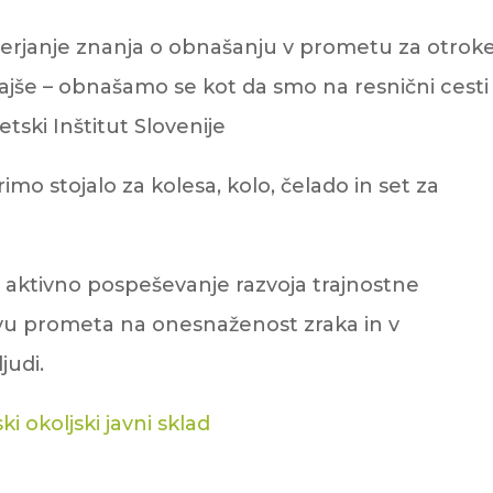
everjanje znanja o obnašanju v prometu za otrok
lajše – obnašamo se kot da smo na resnični cesti
tski Inštitut Slovenije
mo stojalo za kolesa, kolo, čelado in set za
 aktivno pospeševanje razvoja trajnostne
livu prometa na onesnaženost zraka in v
judi.
ki okoljski javni sklad